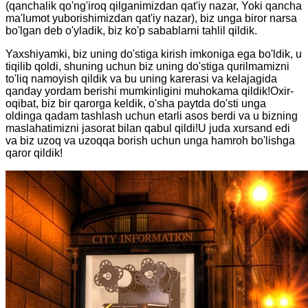
(qanchalik qo'ng'iroq qilganimizdan qat'iy nazar, Yoki qancha
ma'lumot yuborishimizdan qat'iy nazar), biz unga biror narsa
bo'lgan deb o'yladik, biz ko'p sabablarni tahlil qildik.
Yaxshiyamki, biz uning do'stiga kirish imkoniga ega bo'ldik, u
tiqilib qoldi, shuning uchun biz uning do'stiga qurilmamizni
to'liq namoyish qildik va bu uning karerasi va kelajagida
qanday yordam berishi mumkinligini muhokama qildik!Oxir-
oqibat, biz bir qarorga keldik, o'sha paytda do'sti unga
oldinga qadam tashlash uchun etarli asos berdi va u bizning
maslahatimizni jasorat bilan qabul qildi!U juda xursand edi
va biz uzoq va uzoqqa borish uchun unga hamroh bo'lishga
qaror qildik!