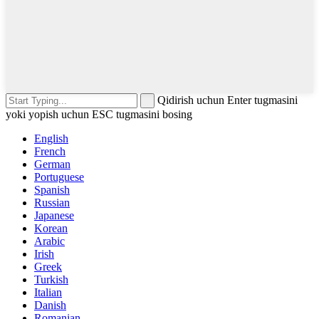
Qidirish uchun Enter tugmasini
yoki yopish uchun ESC tugmasini bosing
English
French
German
Portuguese
Spanish
Russian
Japanese
Korean
Arabic
Irish
Greek
Turkish
Italian
Danish
Romanian