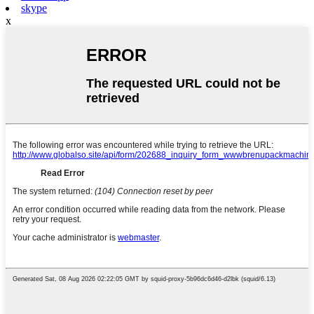
skype
x