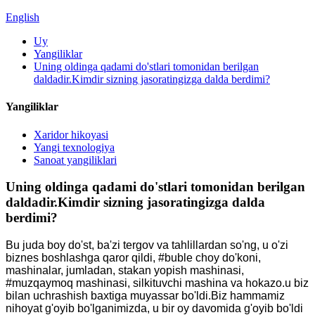
English
Uy
Yangiliklar
Uning oldinga qadami do'stlari tomonidan berilgan
daldadir.Kimdir sizning jasoratingizga dalda berdimi?
Yangiliklar
Xaridor hikoyasi
Yangi texnologiya
Sanoat yangiliklari
Uning oldinga qadami do'stlari tomonidan berilgan
daldadir.Kimdir sizning jasoratingizga dalda
berdimi?
Bu juda boy do'st, ba'zi tergov va tahlillardan so'ng, u o'zi
biznes boshlashga qaror qildi, #buble choy do'koni,
mashinalar, jumladan, stakan yopish mashinasi,
#muzqaymoq mashinasi, silkituvchi mashina va hokazo.u biz
bilan uchrashish baxtiga muyassar bo'ldi.Biz hammamiz
nihoyat g'oyib bo'lganimizda, u bir oy davomida g'oyib bo'ldi