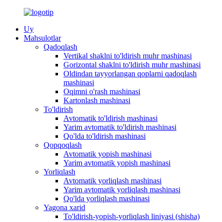
Uy
Mahsulotlar
Qadoqlash
Vertikal shaklni to'ldirish muhr mashinasi
Gorizontal shaklni to'ldirish muhr mashinasi
Oldindan tayyorlangan qoplarni qadoqlash
mashinasi
Oqimni o'rash mashinasi
Kartonlash mashinasi
To'ldirish
Avtomatik to'ldirish mashinasi
Yarim avtomatik to'ldirish mashinasi
Qo'lda to'ldirish mashinasi
Qopqoqlash
Avtomatik yopish mashinasi
Yarim avtomatik yopish mashinasi
Yorliqlash
Avtomatik yorliqlash mashinasi
Yarim avtomatik yorliqlash mashinasi
Qo'lda yorliqlash mashinasi
Yagona xarid
To'ldirish-yopish-yorliqlash liniyasi (shisha)