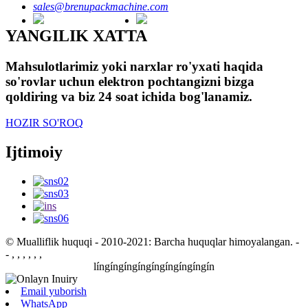
sales@brenupackmachine.com
YANGILIK XATTA
Mahsulotlarimiz yoki narxlar ro'yxati haqida
so'rovlar uchun elektron pochtangizni bizga
qoldiring va biz 24 soat ichida bog'lanamiz.
HOZIR SO'ROQ
Ijtimoiy
© Mualliflik huquqi - 2010-2021: Barcha huquqlar himoyalangan.
-
- , , , , , ,
língíngíngíngíngíngíngíngín
Email yuborish
WhatsApp