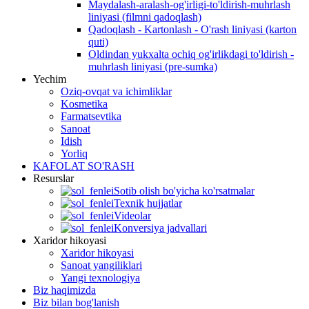
Maydalash-aralash-og'irligi-to'ldirish-muhrlash
liniyasi (filmni qadoqlash)
Qadoqlash - Kartonlash - O'rash liniyasi (karton
quti)
Oldindan yukxalta ochiq og'irlikdagi to'ldirish -
muhrlash liniyasi (pre-sumka)
Yechim
Oziq-ovqat va ichimliklar
Kosmetika
Farmatsevtika
Sanoat
Idish
Yorliq
KAFOLAT SO'RASH
Resurslar
Sotib olish bo'yicha ko'rsatmalar
Texnik hujjatlar
Videolar
Konversiya jadvallari
Xaridor hikoyasi
Xaridor hikoyasi
Sanoat yangiliklari
Yangi texnologiya
Biz haqimizda
Biz bilan bog'lanish